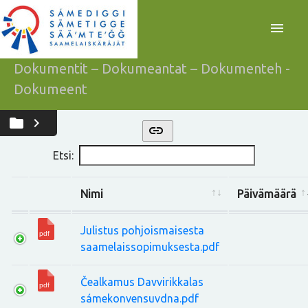
menu
Dokumentit – Dokumeantat – Dokumenteh -
Dokumeent
folder
chevron_right
link
Etsi:
Nimi
Päivämäärä
Julistus pohjoismaisesta
saamelaissopimuksesta.pdf
Čealkamus Davvirikkalas
sámekonvensuvdna.pdf