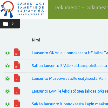
Dokumentit – Dokumean
folder
chevron_right
Nimi
Lausunto OKM:lle luonnoksesta HE laiksi Ta
SaKän lausunto SiV:lle kulttuuripoliittisest
Lausunto Museovirastolle esityksestä Väli
Lausunto LVM:lle lehdistötuen jakoesitykse
SaKän lausunto luonnoksesta Lapin maakun