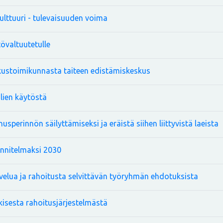
lttuuri - tulevaisuuden voima
valtuutetulle
skustoimikunnasta taiteen edistämiskeskus
ien käytöstä
sperinnön säilyttämiseksi ja eräistä siihen liittyvistä laeista
nnitelmaksi 2030
lvelua ja rahoitusta selvittävän työryhmän ehdotuksista
kisesta rahoitusjärjestelmästä