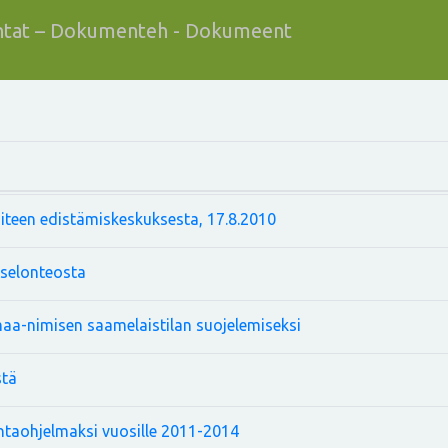
tat – Dokumenteh - Dokumeent
iteen edistämiskeskuksesta, 17.8.2010
a selonteosta
maa-nimisen saamelaistilan suojelemiseksi
stä
taohjelmaksi vuosille 2011-2014