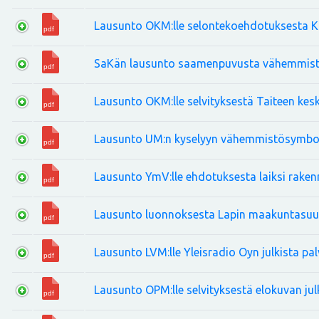
Lausunto OKM:lle selontekoehdotuksesta Ku
SaKän lausunto saamenpuvusta vähemmistö
Lausunto OKM:lle selvityksestä Taiteen ke
Lausunto UM:n kyselyyn vähemmistösymbol
Lausunto YmV:lle ehdotuksesta laiksi rakennu
Lausunto luonnoksesta Lapin maakuntasuu
Lausunto LVM:lle Yleisradio Oyn julkista pa
Lausunto OPM:lle selvityksestä elokuvan jul