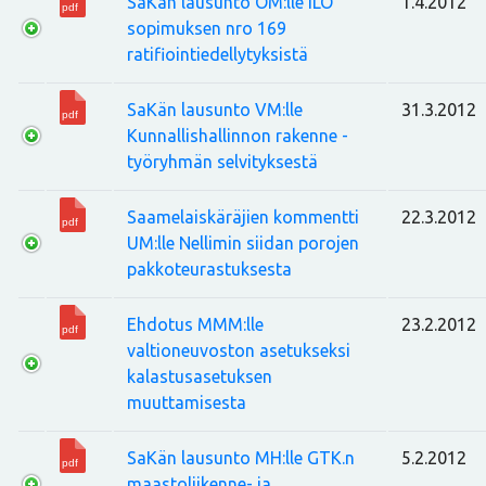
SaKän lausunto OM:lle ILO
1.4.2012
sopimuksen nro 169
ratifiointiedellytyksistä
SaKän lausunto VM:lle
31.3.2012
Kunnallishallinnon rakenne -
työryhmän selvityksestä
Saamelaiskäräjien kommentti
22.3.2012
UM:lle Nellimin siidan porojen
pakkoteurastuksesta
Ehdotus MMM:lle
23.2.2012
valtioneuvoston asetukseksi
kalastusasetuksen
muuttamisesta
SaKän lausunto MH:lle GTK.n
5.2.2012
maastoliikenne- ja