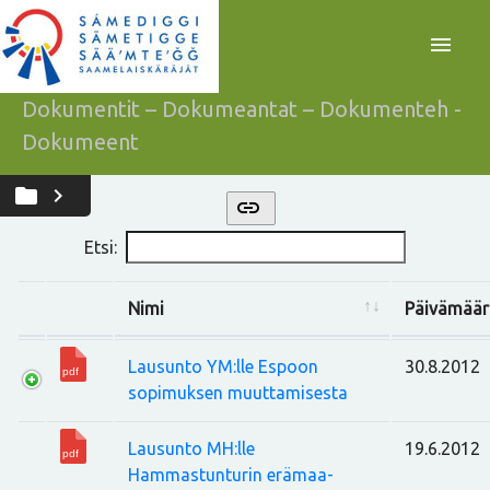
menu
Dokumentit – Dokumeantat – Dokumenteh -
Dokumeent
folder
chevron_right
link
Etsi:
Nimi
Päivämäär
Lausunto YM:lle Espoon
30.8.2012
sopimuksen muuttamisesta
Lausunto MH:lle
19.6.2012
Hammastunturin erämaa-