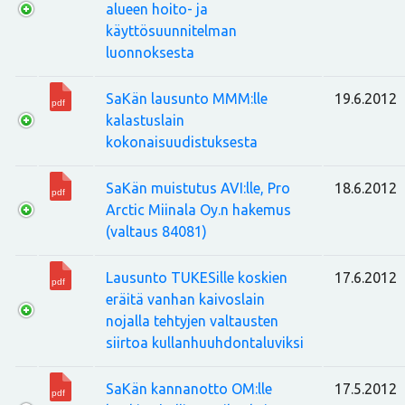
alueen hoito- ja
käyttösuunnitelman
luonnoksesta
SaKän lausunto MMM:lle
19.6.2012
kalastuslain
kokonaisuudistuksesta
SaKän muistutus AVI:lle, Pro
18.6.2012
Arctic Miinala Oy.n hakemus
(valtaus 84081)
Lausunto TUKESille koskien
17.6.2012
eräitä vanhan kaivoslain
nojalla tehtyjen valtausten
siirtoa kullanhuuhdontaluviksi
SaKän kannanotto OM:lle
17.5.2012