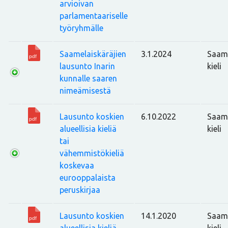
arvioivan
parlamentaariselle
työryhmälle
Saamelaiskäräjien
3.1.2024
Saam
lausunto Inarin
kieli
kunnalle saaren
nimeämisestä
Lausunto koskien
6.10.2022
Saam
alueellisia kieliä
kieli
tai
vähemmistökieliä
koskevaa
eurooppalaista
peruskirjaa
Lausunto koskien
14.1.2020
Saam
alueellisia kieliä
kieli