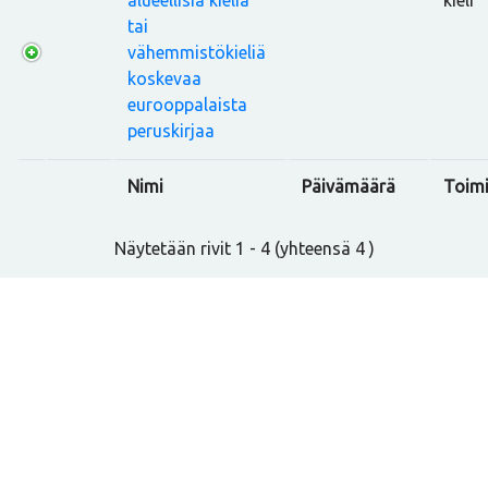
tai
vähemmistökieliä
koskevaa
eurooppalaista
peruskirjaa
Nimi
Päivämäärä
Toimi
Näytetään rivit 1 - 4 (yhteensä 4 )