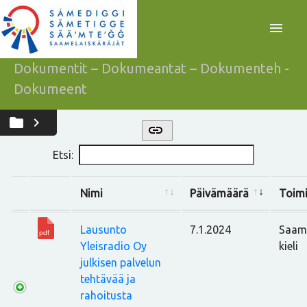
menu
Dokumentit – Dokumeantat – Dokumenteh -
Dokumeent
folder
chevron_right
link
Etsi:
Nimi
Päivämäärä
Toimi
Lausunto
7.1.2024
Saam
Yleisradio Oy
kieli
julkisen palvelun
tehtävää ja
rahoitusta