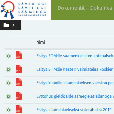
Dokumentit – Dokumean
folder
chevron_right
Nimi
Esitys STM:lle saamenkielisten sotepalvel
Esitys STM:lle Kaste II valmistelua koskie
Esitys kunnille saamenkielisen väestön p
Evttohus gielddaide sámegielat álbmoga
Esitys saamenkieliseksi soterahaksi 2011