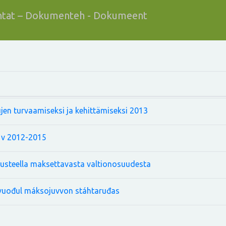
tat – Dokumenteh - Dokumeent
ujen turvaamiseksi ja kehittämiseksi 2013
n v 2012-2015
erusteella maksettavasta valtionosuudesta
 vuođul máksojuvvon stáhtaruđas