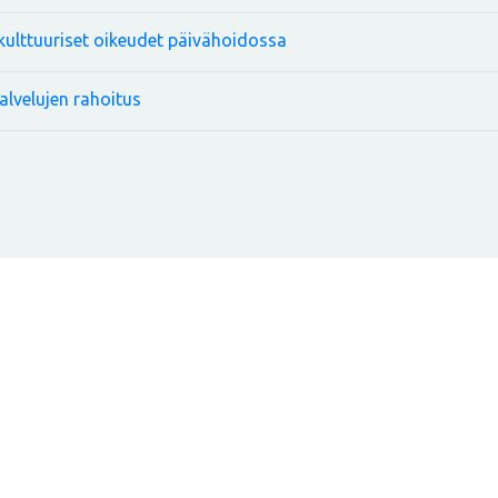
a kulttuuriset oikeudet päivähoidossa
alvelujen rahoitus