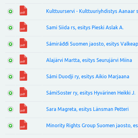
Kulttuurservi - Kulttuuriyhdistys Aanaar s
Sami Siida rs, esitys Pieski Aslak A.
Sámiráđđi Suomen jaosto, esitys Valkeap
Alajärvi Martta, esitys Seurujärvi Miina
Sámi Duodji ry, esitys Aikio Marjaana
SámiSoster ry, esitys Hyvärinen Heikki J.
Sara Magreta, esitys Länsman Petteri
Minority Rights Group Suomen jaosto, esit