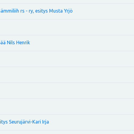
ämmiliih rs - ry, esitys Musta Yrjö
ää Nils Henrik
ys Seurujärvi-Kari Irja