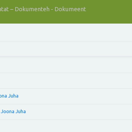
tat – Dokumenteh - Dokumeent
oona Juha
ys Joona Juha