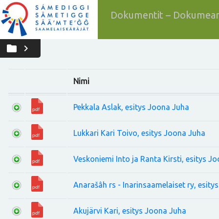
Dokumentit – Dokumean
folder
chevron_right
Nimi
Pekkala Aslak, esitys Joona Juha
Lukkari Kari Toivo, esitys Joona Juha
Veskoniemi Into ja Ranta Kirsti, esitys J
Anarašâh rs - Inarinsaamelaiset ry, esit
Akujärvi Kari, esitys Joona Juha