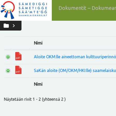
Dokumentit – Dokumean
folder
chevron_right
Nimi
Aloite OKM:lle aineettoman kulttuuriperinn
SaKän aloite (OM/OKM/HKI:lle) saamelaiskul
Nimi
Näytetään rivit 1 - 2 (yhteensä 2 )