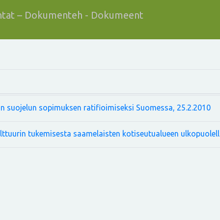
tat – Dokumenteh - Dokumeent
ön suojelun sopimuksen ratifioimiseksi Suomessa, 25.2.2010
ttuurin tukemisesta saamelaisten kotiseutualueen ulkopuolel