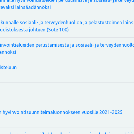
nalle hyvinvointialueiden perustamista ja sosiaali- ja tervey
kevaksi lainsäädännöksi
kunnalle sosiaali- ja terveydenhuollon ja pelastustoimen lain
uudistuksesta johtuen (Sote 100)
vinvointialueiden perustamisesta ja sosiaali- ja terveydenhuol
dännöksi
isteluun
n hyvinvointisuunnitelmaluonnokseen vuosille 2021-2025