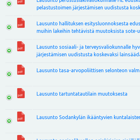
Lausunto perustuslakivaliokunnalle HE eduskun
pelastustoimen järjestämisen uudistusta kos
Lausunto hallituksen esitysluonnoksesta edus
muihin lakeihin tehtävistä muutoksista sote-
Lausunto sosiaali- ja terveysvaliokunnalle hy
järjestämisen uudistusta koskevaksi lainsää
Lausunto tasa-arvopoliittisen selonteon valm
Lausunto tartuntatautilain muutoksesta
Lausunto Sodankylän ikääntyvien kuntalaiste