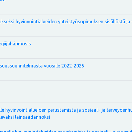
seksi hyvinvointialueiden yhteistyösopimuksen sisällöstä ja 
egiijahápmosis
lisuussuunnitelmasta vuosille 2022-2025
e hyvinvointialueiden perustamista ja sosiaali- ja terveydenh
kevaksi lainsäädännöksi