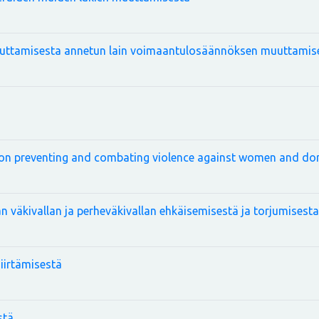
uuttamisesta annetun lain voimaantulosäännöksen muuttamis
 on preventing and combating violence against women and dom
n väkivallan ja perheväkivallan ehkäisemisestä ja torjumisesta
iirtämisestä
stä