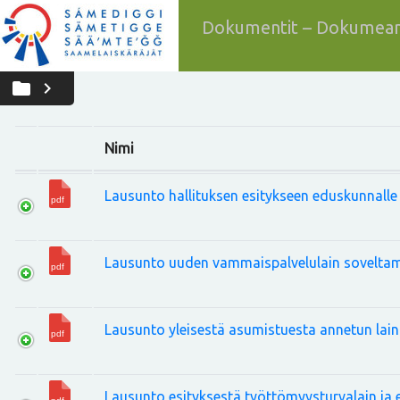
Dokumentit – Dokumean
folder
chevron_right
Nimi
Lausunto hallituksen esitykseen eduskunnalle
Lausunto uuden vammaispalvelulain soveltam
Lausunto yleisestä asumistuesta annetun lai
Lausunto esityksestä työttömyysturvalain ja