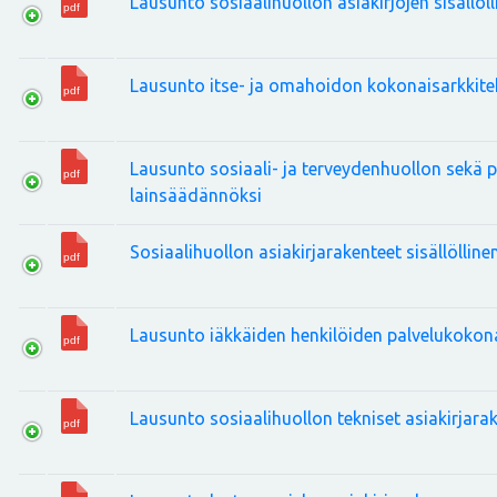
Lausunto sosiaalihuollon asiakirjojen sisällö
Lausunto itse- ja omahoidon kokonaisarkkite
Lausunto sosiaali- ja terveydenhuollon sekä 
lainsäädännöksi
Sosiaalihuollon asiakirjarakenteet sisällöllin
Lausunto iäkkäiden henkilöiden palvelukoko
Lausunto sosiaalihuollon tekniset asiakirjara