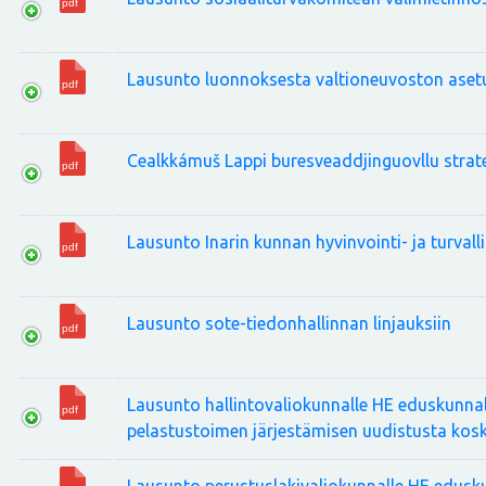
Lausunto luonnoksesta valtioneuvoston asetuk
Cealkkámuš Lappi buresveaddjinguovllu strat
Lausunto Inarin kunnan hyvinvointi- ja turval
Lausunto sote-tiedonhallinnan linjauksiin
Lausunto hallintovaliokunnalle HE eduskunnall
pelastustoimen järjestämisen uudistusta kos