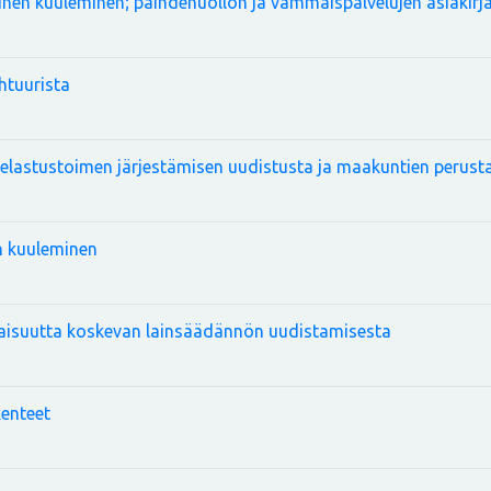
llinen kuuleminen; päihdehuollon ja vammaispalvelujen asiakirj
htuurista
pelastustoimen järjestämisen uudistusta ja maakuntien perust
en kuuleminen
naisuutta koskevan lainsäädännön uudistamisesta
kenteet