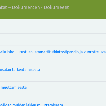
tat – Dokumenteh - Dokumeent
 aikuiskoulutustuen, ammattitutkintostipendin ja vuorotteluv
isalan tarkentamisesta
n muuttamisesta
 eräiden muiden lakien muuttamisesta