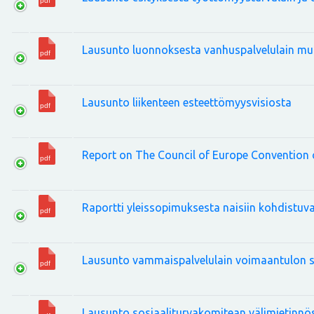
Lausunto luonnoksesta vanhuspalvelulain m
Lausunto liikenteen esteettömyysvisiosta
Report on The Council of Europe Convention
Raportti yleissopimuksesta naisiin kohdistuva
Lausunto vammaispalvelulain voimaantulon s
Lausunto sosiaaliturvakomitean välimietinnö