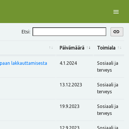
menu
link
Etsi:
Päivämäärä
Toimiala
apaan lakkauttamisesta
4.1.2024
Sosiaali ja
terveys
13.12.2023
Sosiaali ja
terveys
19.9.2023
Sosiaali ja
terveys
12.9.2023
Sosiaali ja