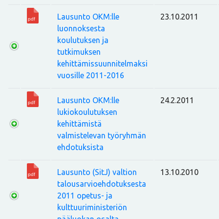
Lausunto OKM:lle
23.10.2011
luonnoksesta
koulutuksen ja
tutkimuksen
kehittämissuunnitelmaksi
vuosille 2011-2016
Lausunto OKM:lle
24.2.2011
lukiokoulutuksen
kehittämistä
valmistelevan työryhmän
ehdotuksista
Lausunto (SitJ) valtion
13.10.2010
talousarvioehdotuksesta
2011 opetus- ja
kulttuuriministeriön
pääluokan osalta