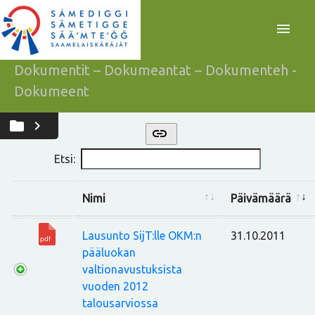
menu
Dokumentit – Dokumeantat – Dokumenteh -
Dokumeent
folder
chevron_right
link
Etsi:
Nimi
Päivämäärä
Lausunto SijT:lle OKM:n
31.10.2011
pääluokan
valtionavustuksista
vuoden 2012
talousarviossa