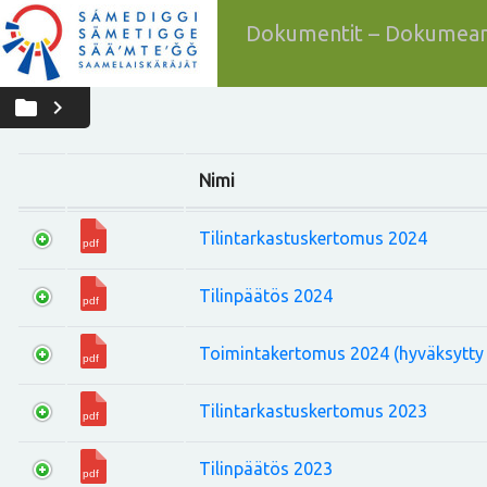
Dokumentit – Dokumean
folder
chevron_right
Nimi
Tilintarkastuskertomus 2024
Tilinpäätös 2024
Toimintakertomus 2024 (hyväksytty 
Tilintarkastuskertomus 2023
Tilinpäätös 2023