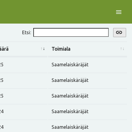
menu
link
Etsi:
äärä
Toimiala
25
Saamelaiskäräjät
25
Saamelaiskäräjät
25
Saamelaiskäräjät
24
Saamelaiskäräjät
24
Saamelaiskäräjät