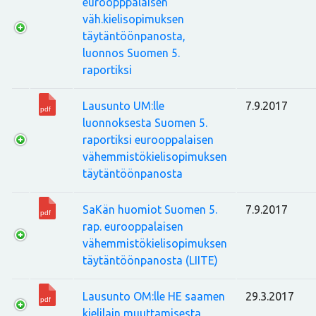
euroopppalaisen
väh.kielisopimuksen
täytäntöönpanosta,
luonnos Suomen 5.
raportiksi
Lausunto UM:lle
7.9.2017
luonnoksesta Suomen 5.
raportiksi eurooppalaisen
vähemmistökielisopimuksen
täytäntöönpanosta
SaKän huomiot Suomen 5.
7.9.2017
rap. eurooppalaisen
vähemmistökielisopimuksen
täytäntöönpanosta (LIITE)
Lausunto OM:lle HE saamen
29.3.2017
kielilain muuttamisesta