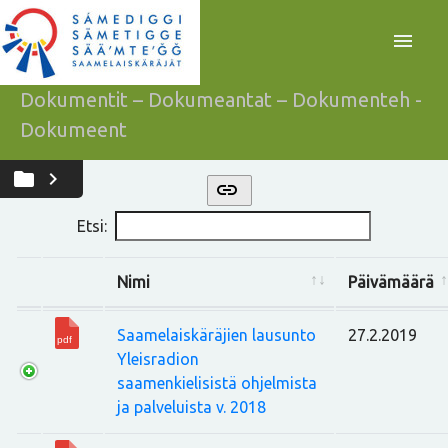
menu
Dokumentit – Dokumeantat – Dokumenteh -
Dokumeent
folder
chevron_right
link
Etsi:
Nimi
Päivämäärä
Saamelaiskäräjien lausunto
27.2.2019
Yleisradion
saamenkielisistä ohjelmista
ja palveluista v. 2018