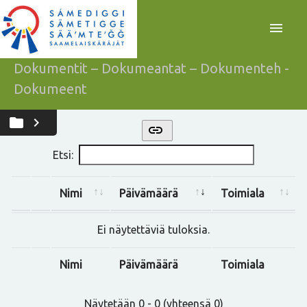
menu
Dokumentit – Dokumeantat – Dokumenteh -
Dokumeent
folder
chevron_right
link
Etsi:
Nimi
Päivämäärä
Toimiala
Ei näytettäviä tuloksia.
Nimi
Päivämäärä
Toimiala
Näytetään 0 - 0 (yhteensä 0)